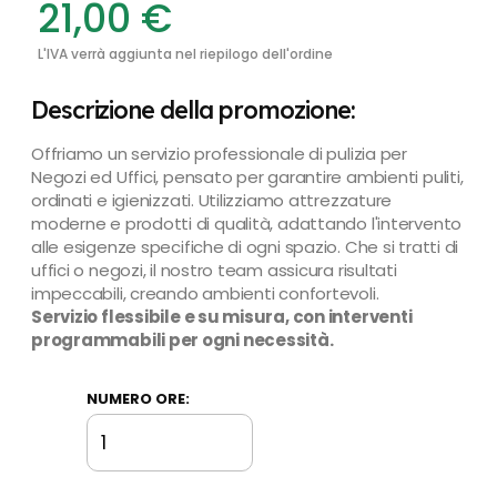
21,00
€
L'IVA verrà aggiunta nel riepilogo dell'ordine
Descrizione della promozione:
Offriamo un servizio professionale di pulizia per
Negozi ed Uffici, pensato per garantire ambienti puliti,
ordinati e igienizzati. Utilizziamo attrezzature
moderne e prodotti di qualità, adattando l'intervento
alle esigenze specifiche di ogni spazio. Che si tratti di
uffici o negozi, il nostro team assicura risultati
impeccabili, creando ambienti confortevoli.
Servizio flessibile e su misura, con interventi
programmabili per ogni necessità.
NUMERO ORE:
Offerta
Pulizie
Uffici