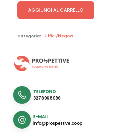
e
AGGIUNGI AL CARRELLO
Negozi
quantità
Categoria:
Uffici/Negozi
TELEFONO
327 896 8086
E-MAIL
info@prospettive.coop