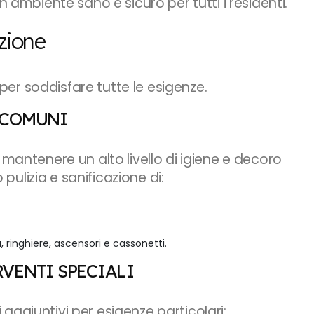
n ambiente sano e sicuro per tutti i residenti.
zione
er soddisfare tutte le esigenze.
 COMUNI
 mantenere un alto livello di igiene e decoro
 pulizia e sanificazione di:
, ringhiere, ascensori e cassonetti.
RVENTI SPECIALI
zi aggiuntivi per esigenze particolari: